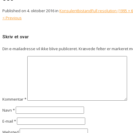
Published on
4. oktober 2016
in
Konsulentbistand
Full resolution (1995 × 
<
Previous
Skriv et svar
Din e-mailadresse vil ikke blive publiceret.
Krævede felter er markeret 
Kommentar
*
Navn
*
E-mail
*
Websted