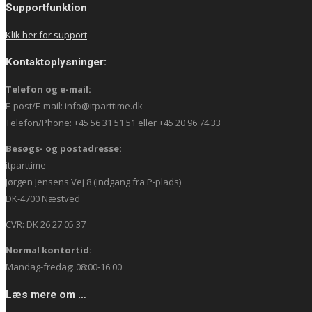
Supportfunktion
Klik her for support
Kontaktoplysninger:
Telefon og e-mail:
E-post/E-mail: info@itparttime.dk
Telefon/Phone: +45 56 31 51 51 eller +45 20 96 74 33
Besøgs- og postadresse:
itparttime
Jørgen Jensens Vej 8 (Indgang fra P-plads)
DK-4700 Næstved
CVR: DK 26 27 05 37
Normal kontortid:
Mandag-fredag: 08:00-16:00
Læs mere om …