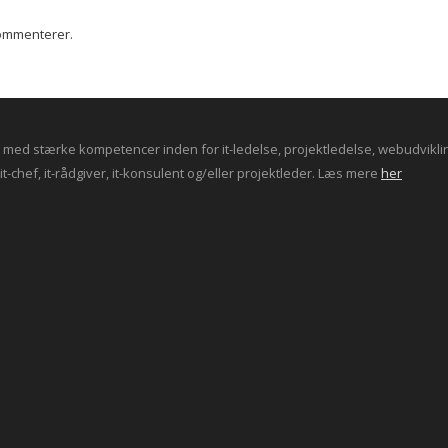
kommenterer.
ed stærke kompetencer inden for it-ledelse, projektledelse, webudvikling 
t-chef, it-rådgiver, it-konsulent og/eller projektleder. Læs mere
her