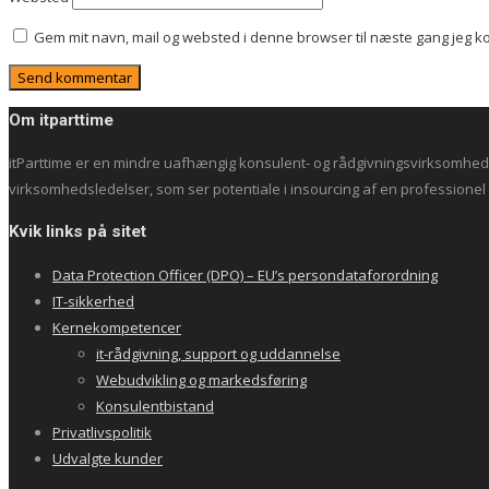
Gem mit navn, mail og websted i denne browser til næste gang jeg 
Om itparttime
itParttime er en mindre uafhængig konsulent- og rådgivningsvirksomhed m
virksomhedsledelser, som ser potentiale i insourcing af en professionel i
Kvik links på sitet
Data Protection Officer (DPO) – EU’s persondataforordning
IT-sikkerhed
Kernekompetencer
it-rådgivning, support og uddannelse
Webudvikling og markedsføring
Konsulentbistand
Privatlivspolitik
Udvalgte kunder