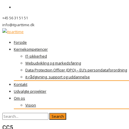
+45 56 31 51 51
info@itparttime.dk
Skip
Forside
to
Kernekompetencer
content
IT-sikkerhed
Webudvikling og markedsføring
Data Protection Officer (DPO) – EU’s persondataforordning
it-rådgivning, support og uddannelse
Kontakt
Udvalgte projekter
Om os
Vision
Search
for:
CC5