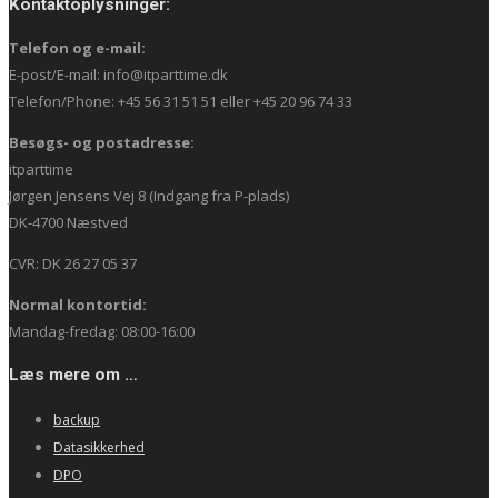
Kontaktoplysninger:
Telefon og e-mail:
E-post/E-mail: info@itparttime.dk
Telefon/Phone: +45 56 31 51 51 eller +45 20 96 74 33
Besøgs- og postadresse:
itparttime
Jørgen Jensens Vej 8 (Indgang fra P-plads)
DK-4700 Næstved
CVR: DK 26 27 05 37
Normal kontortid:
Mandag-fredag: 08:00-16:00
Læs mere om …
backup
Datasikkerhed
DPO