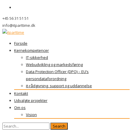
+45 56 31 51 51
info@itparttime.dk
Skip
Forside
to
Kernekompetencer
content
IT-sikkerhed
Webudvikling og markedsføring
Data Protection Officer (DPO) – EU’s
persondataforordning
it-rådgivning, support og uddannelse
Kontakt
Udvalgte projekter
Om os
Vision
Search