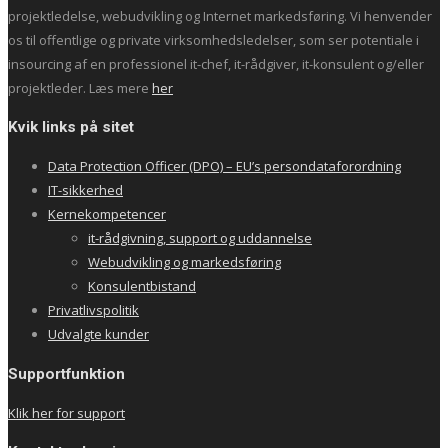
projektledelse, webudvikling og Internet markedsføring. Vi henvender
os til offentlige og private virksomhedsledelser, som ser potentiale i
insourcing af en professionel it-chef, it-rådgiver, it-konsulent og/eller
projektleder. Læs mere
her
Kvik links på sitet
Data Protection Officer (DPO) – EU’s persondataforordning
IT-sikkerhed
Kernekompetencer
it-rådgivning, support og uddannelse
Webudvikling og markedsføring
Konsulentbistand
Privatlivspolitik
Udvalgte kunder
Supportfunktion
Klik her for support