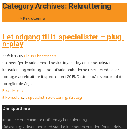
for:
Category Archives: Rekruttering
itparttime
>
Rekruttering
Let adgang til it-specialister – plug-
n-play
22
feb 17
By
Claus Christensen
Ca. hver fjerde virksomhed beskæftiger i dag en it-specialist/it-
konsulent, og omkring 11 pct. af virksomhederne rekrutterede eller
forsøgte at rekruttere it-specialister i 2015. Dette er på niveau med det
foregående år, ...
Read More ›
it-konsulent
,
it-specialist
,
rekruttering
,
Strategi
Om itparttime
itParttime er en mindre uafhængig konsulent- og
rådgivningsvirksomhed med stærke kompetencer inden for it-ledelse,