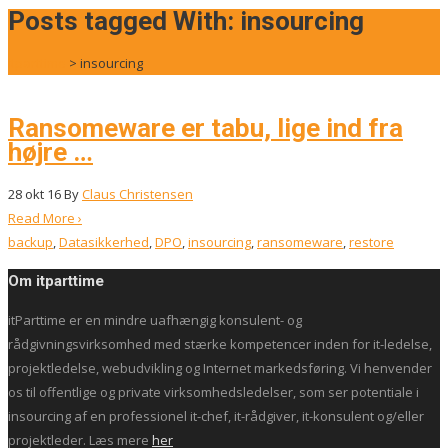
for:
Posts tagged With: insourcing
itparttime
>
insourcing
Ransomeware er tabu, lige ind fra
højre …
28
okt 16
By
Claus Christensen
Read More ›
backup
,
Datasikkerhed
,
DPO
,
insourcing
,
ransomeware
,
restore
Om itparttime
itParttime er en mindre uafhængig konsulent- og
rådgivningsvirksomhed med stærke kompetencer inden for it-ledelse,
projektledelse, webudvikling og Internet markedsføring. Vi henvender
os til offentlige og private virksomhedsledelser, som ser potentiale i
insourcing af en professionel it-chef, it-rådgiver, it-konsulent og/eller
projektleder. Læs mere
her