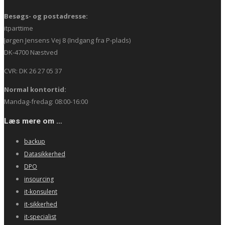
Besøgs- og postadresse:
itparttime
Jørgen Jensens Vej 8 (Indgang fra P-plads)
DK-4700 Næstved
CVR: DK 26 27 05 37
Normal kontortid:
Mandag-fredag: 08:00-16:00
Læs mere om …
backup
Datasikkerhed
DPO
insourcing
it-konsulent
it-sikkerhed
it-specialist