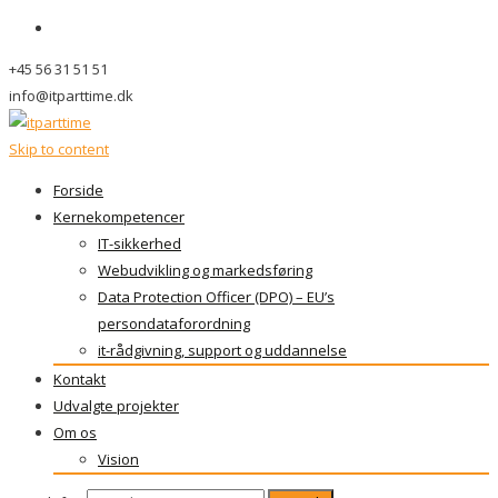
+45 56 31 51 51
info@itparttime.dk
Skip to content
Forside
Kernekompetencer
IT-sikkerhed
Webudvikling og markedsføring
Data Protection Officer (DPO) – EU’s
persondataforordning
it-rådgivning, support og uddannelse
Kontakt
Udvalgte projekter
Om os
Vision