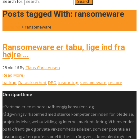
Search for:
Posts tagged With: ransomeware
itparttime
>
ransomeware
Ransomeware er tabu, lige ind fra
højre …
28
okt 16
By
Claus Christensen
Read More ›
backup
,
Datasikkerhed
,
DPO
,
insourcing
,
ransomeware
,
restore
Om itparttime
itParttime er en mindre uafhængig konsulent- og
rådgivningsvirksomhed med stærke kompetencer inden for it-ledelse,
projektledelse, webudvikling og Internet markedsføring. Vi henvender
os til offentlige og private virksomhedsledelser, som ser potentiale i
insourcing af en professionel it-chef, it-rådgiver, it-konsulent og/eller