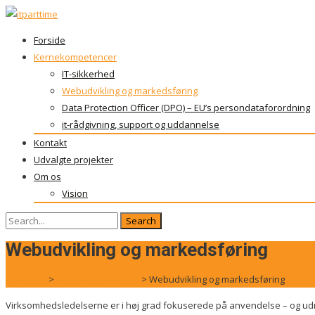
Skip
Forside
to
Kernekompetencer
content
IT-sikkerhed
Webudvikling og markedsføring
Data Protection Officer (DPO) – EU’s persondataforordning
it-rådgivning, support og uddannelse
Kontakt
Udvalgte projekter
Om os
Vision
Search
for:
Webudvikling og markedsføring
itparttime
>
Kernekompetencer
>
Webudvikling og markedsføring
Virksomhedsledelserne er i høj grad fokuserede på anvendelse – og udn