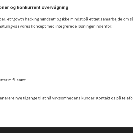
tioner og konkurrent overvågning
, et “gowth hacking mindset” og ikke mindst på et tæt samarbejde om såvel
aturligvis i vores koncept med integrerede løsninger indenfor:
ter m.fl. samt
nerere nye tilgange til at nå virksomhedens kunder. Kontakt os på telefon 