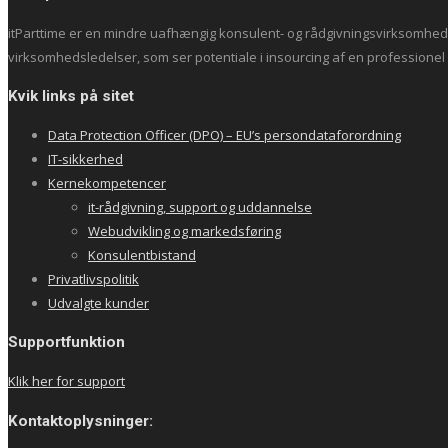
itParttime er en mindre uafhængig konsulent- og rådgivningsvirksomhed m
virksomhedsledelser, som ser potentiale i insourcing af en professionel i
Kvik links på sitet
Data Protection Officer (DPO) – EU’s persondataforordning
IT-sikkerhed
Kernekompetencer
it-rådgivning, support og uddannelse
Webudvikling og markedsføring
Konsulentbistand
Privatlivspolitik
Udvalgte kunder
Supportfunktion
Klik her for support
Kontaktoplysninger: