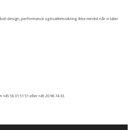
 design, performance og kvalitetssikring. Ikke mindst når vi taler
+45 56 31 51 51 eller +45 20 96 74 33.