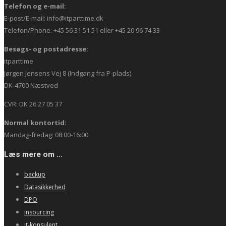
Telefon og e-mail:
E-post/E-mail: info@itparttime.dk
Telefon/Phone: +45 56 31 51 51 eller +45 20 96 74 33
Besøgs- og postadresse:
itparttime
Jørgen Jensens Vej 8 (Indgang fra P-plads)
DK-4700 Næstved
CVR: DK 26 27 05 37
Normal kontortid:
Mandag-fredag: 08:00-16:00
Læs mere om …
backup
Datasikkerhed
DPO
insourcing
it-konsulent