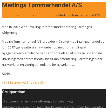
for:
Medings Tømmerhandel A/S
itparttime
>
Portfolio
>
Webudvikling
>
Medings Tømmerhandel A/S
mar 16, 2017
Webudvikling, Internet markedsføring, Strategisk
rådgivning
Meding Tømmerhandel A/S arbejder målrettet med Internet handel og i
juni 2017 igangsatte vi en ny webshop med forhandling af
byggemarkeds artikler. Vi har haft fornøjelsen at bidrage under hele
udviklingsforløbet fra kreativ idé til implementering. Forretningen har
nu iværksat en yderligere indsats for at vækste ….
/2019
Post
‹
SKS Kraner A/S
ShopSign®
›
navigation
Om itparttime
itParttime er en mindre uafhængig konsulent- og
rådgivningsvirksomhed med stærke kompetencer inden for it-ledelse,