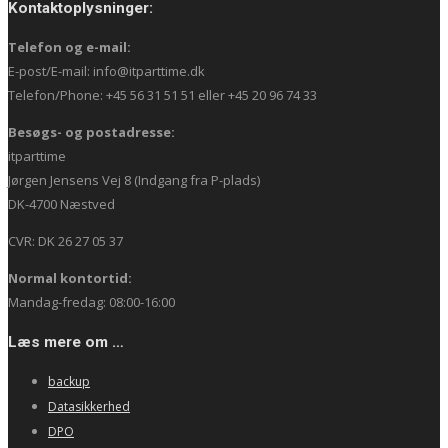
Kontaktoplysninger:
Telefon og e-mail:
E-post/E-mail: info@itparttime.dk
Telefon/Phone: +45 56 31 51 51 eller +45 20 96 74 33
Besøgs- og postadresse:
itparttime
Jørgen Jensens Vej 8 (Indgang fra P-plads)
DK-4700 Næstved
CVR: DK 26 27 05 37
Normal kontortid:
Mandag-fredag: 08:00-16:00
Læs mere om …
backup
Datasikkerhed
DPO