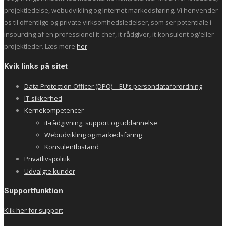
projektledelse, webudvikling og Internet markedsføring. Vi henvender
os til offentlige og private virksomhedsledelser, som ser potentiale i
insourcing af en professionel it-chef, it-rådgiver, it-konsulent og/eller
projektleder. Læs mere
her
Kvik links på sitet
Data Protection Officer (DPO) – EU’s persondataforordning
IT-sikkerhed
Kernekompetencer
it-rådgivning, support og uddannelse
Webudvikling og markedsføring
Konsulentbistand
Privatlivspolitik
Udvalgte kunder
Supportfunktion
Klik her for support