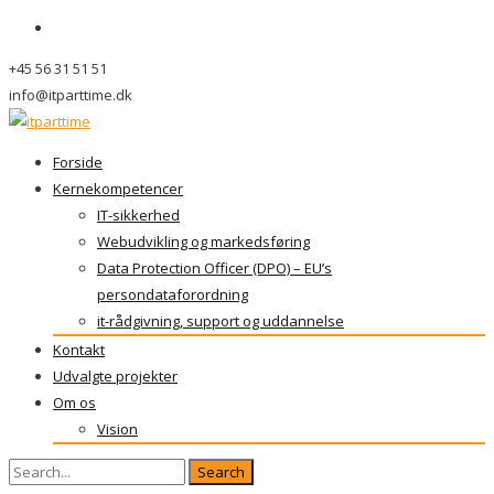
+45 56 31 51 51
info@itparttime.dk
Skip
Forside
to
Kernekompetencer
content
IT-sikkerhed
Webudvikling og markedsføring
Data Protection Officer (DPO) – EU’s
persondataforordning
it-rådgivning, support og uddannelse
Kontakt
Udvalgte projekter
Om os
Vision
Search