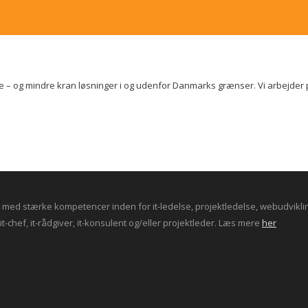
e – og mindre kran løsninger i og udenfor Danmarks grænser. Vi arbejder p
ed stærke kompetencer inden for it-ledelse, projektledelse, webudvikling 
t-chef, it-rådgiver, it-konsulent og/eller projektleder. Læs mere
her