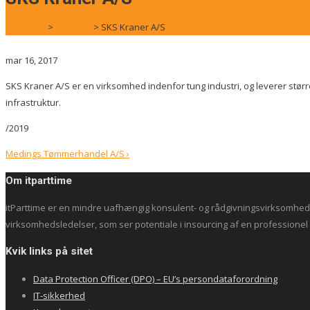
itparttime
>
Portfolio
>
SKS Kraner A/S
mar 16, 2017
SKS Kraner A/S er en virksomhed indenfor tung industri, og leverer størr
infrastruktur.
/2019
Post
Medings Tømmerhandel A/S
›
navigation
Om itparttime
itParttime er en mindre uafhængig konsulent- og rådgivningsvirksomhed m
virksomhedsledelser, som ser potentiale i insourcing af en professionel i
Kvik links på sitet
Data Protection Officer (DPO) – EU’s persondataforordning
IT-sikkerhed