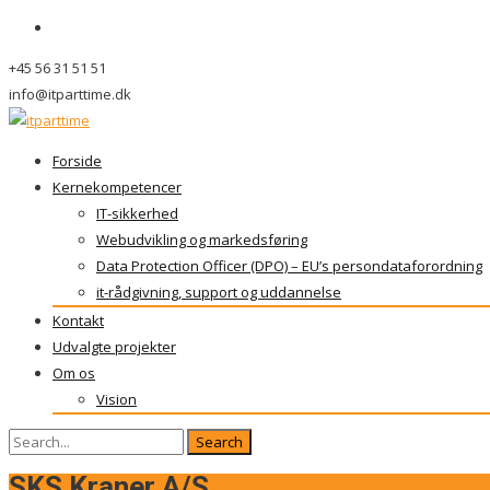
+45 56 31 51 51
info@itparttime.dk
Skip
Forside
to
Kernekompetencer
content
IT-sikkerhed
Webudvikling og markedsføring
Data Protection Officer (DPO) – EU’s persondataforordning
it-rådgivning, support og uddannelse
Kontakt
Udvalgte projekter
Om os
Vision
Search
for:
SKS Kraner A/S