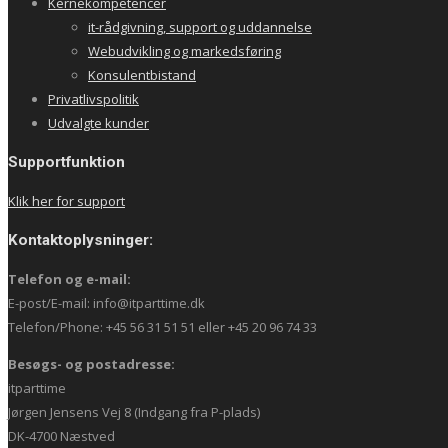
Kernekompetencer
it-rådgivning, support og uddannelse
Webudvikling og markedsføring
Konsulentbistand
Privatlivspolitik
Udvalgte kunder
Supportfunktion
Klik her for support
Kontaktoplysninger:
Telefon og e-mail:
E-post/E-mail: info@itparttime.dk
Telefon/Phone: +45 56 31 51 51 eller +45 20 96 74 33
Besøgs- og postadresse:
itparttime
Jørgen Jensens Vej 8 (Indgang fra P-plads)
DK-4700 Næstved