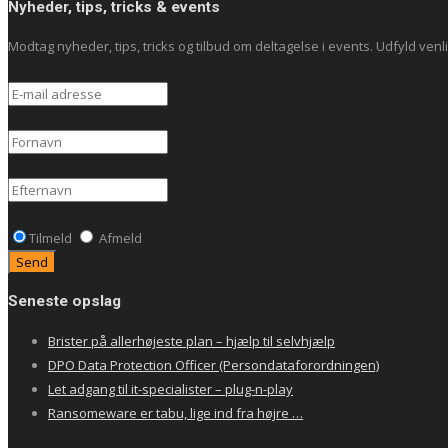
Nyheder, tips, tricks & events
Modtag nyheder, tips, tricks og tilbud om deltagelse i events. Udfyld venlig
Tilmeld
Afmeld
Seneste opslag
Brister på allerhøjeste plan – hjælp til selvhjælp
DPO Data Protection Officer (Persondataforordningen)
Let adgang til it-specialister – plug-n-play
Ransomeware er tabu, lige ind fra højre …