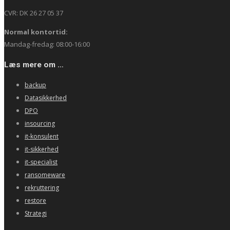
CVR: DK 26 27 05 37
Normal kontortid:
Mandag-fredag: 08:00-16:00
Læs mere om …
backup
Datasikkerhed
DPO
insourcing
it-konsulent
it-sikkerhed
it-specialist
ransomeware
rekruttering
restore
Strategi